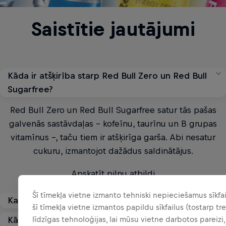
Saistītie jautājumi
Kāda ir atšķirība starp Red Bull Zero un Red Bull
Sugarfree?
Red Bull Zero un Red Bull Sugarfree satur tās pašas
galvenās sastāvdaļas – kofeīnu, taurīnu un B grupas
vitamīnus –, taču tiem ir atšķirīga garša. Abi nesatur
cukuru, izmantojot dažādus saldinātājus.
Apskatīt pilnu atbildi
Šī tīmekļa vietne izmanto tehniski nepieciešamus sīkfai
Kas ir Red Bull Sugarfree?
šī tīmekļa vietne izmantos papildu sīkfailus (tostarp tre
līdzīgas tehnoloģijas, lai mūsu vietne darbotos pareizi,
Kādas ir Red Bull Sugarfree uzturvērtības?
Red Bull Sugarfree ir Red Bull Energy Drink bez