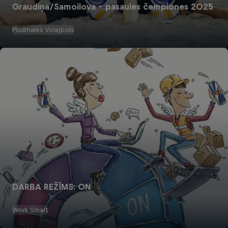
Graudiņa/Samoilova – pasaules čempiones 2025
Pludmales Volejbols
DARBA REŽĪMS: ON
Work Smart