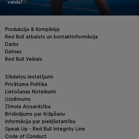
veids?