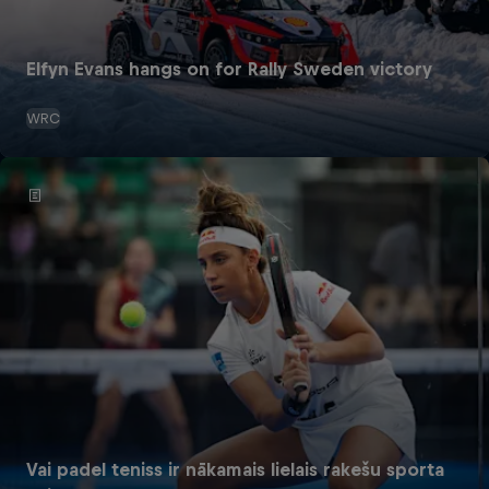
Elfyn Evans hangs on for Rally Sweden victory
WRC
Vai padel teniss ir nākamais lielais rakešu sporta