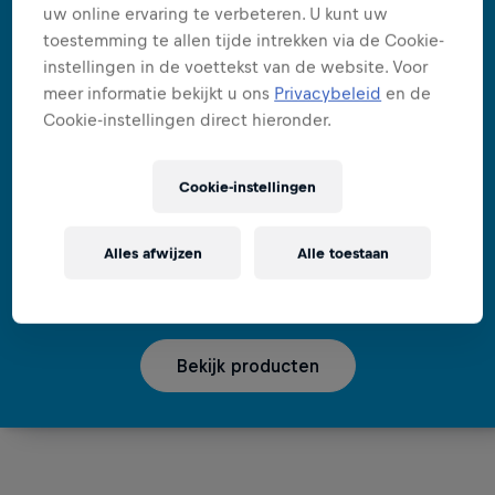
uw online ervaring te verbeteren. U kunt uw
toestemming te allen tijde intrekken via de Cookie-
instellingen in de voettekst van de website. Voor
meer informatie bekijkt u ons
Privacybeleid
en de
Cookie-instellingen direct hieronder.
Cookie-instellingen
GEEN SUIKER, WEL VLEUGELS
Suikervrije Energy
Alles afwijzen
Alle toestaan
Drinks
Bekijk producten