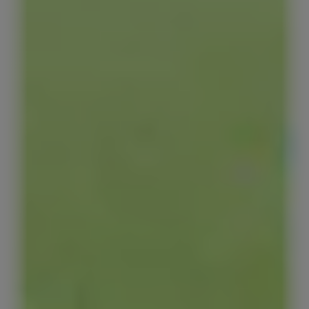
Red Bull Zero
Red Bull Sugarfree
Energy Drinks Sugarfree
The Ice Edition Sugarfree
The Pink Edition Sugarfree
Red Bull Energy Drink Editions
The Summer Edition
The Red Edition
The Peach Edition
The Cherry Edition
The Sea Blue E
The Apricot Edition
The Blue Edition