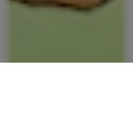
Red Bull Energy Drink Editions
The Summer Edition
The White Edition
The Lilac Edition
The Purple Edition
The Blue Editi
The Yellow Edition