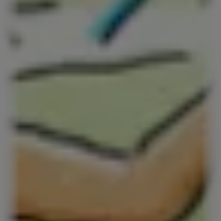
Red Bull Energy Drinks
Den Originale Red Bull
Red Bull Zero
Red Bull Sugarfree
Sukkerfri Energy Drinks
The Summer Edition Sugarfree
The Pink Edition Sugarfree
The Apricot Edition Sugarfree