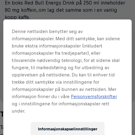
En boks Red Bull Energy Drink på 250 ml inneholder
80 mg koffein, om lag det samme som i en vanlig
kopp kaffe.
Red Bull Energy
Svart te
Pulverkaffe
Cola
Denne nettsiden benytter seg av
Drink
informasjonskapsler. Med ditt samtykke, kan sidene
bruke ekstra informasjonskapsler (inkludert
VS
informasjonskapsler fra tredjeparter), eller
tilsvarende nødvendig teknologi, for at sidene skal
90
~
79
~
90
57
28
mg
mg
mg
mg
mg
fungere, til markedsføring og for utbedring av
per 250 ml
per 250 ml
per 250 ml
per 250 ml
per 250 ml
80
mg
opplevelsen på nettsidene. Du kan til enhver tid
per 250 ml
trekke ditt samtykke via innstillingene for
informasjonskapsler på bunnen av nettsiden. Mer
informasjon finner du i våre
Personvernsforskrifter
og i innstillingene for informasjonskapsler rett
Source: IFIC (2008 & 2015), EFSA (2015)
under.
Taurin
Taurin er en aminosyre som produseres naturlig i
Informasjonskapselinnstillinger