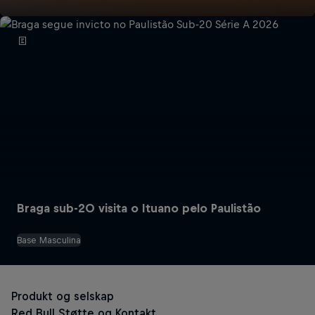
Red Bull Energy Drinks
Braga sub-20 visita o Ituano pelo Paulistão
Base Masculina
Den Originale Red Bull
Red Bull Zero