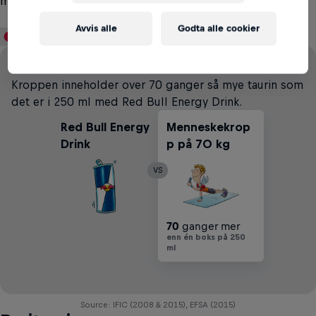
menneskekroppen og inngår i et normalt kosthold.
Avvis alle
Godta alle cookier
Visste du at?
Kroppen inneholder over 70 ganger så mye taurin som
det er i 250 ml med Red Bull Energy Drink.
Red Bull Energy
Menneskekrop
Drink
p på 70 kg
VS
70
ganger mer
enn én boks på 250
ml
Source: IFIC (2008 & 2015), EFSA (2015)