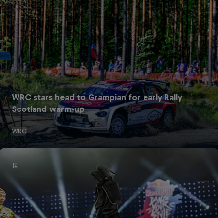
WRC stars head to Grampian for early Rally
Scotland warm-up
WRC