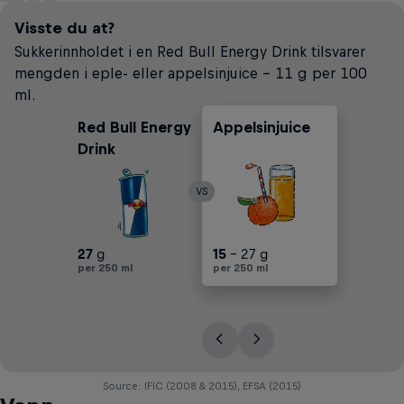
Visste du at?
Sukkerinnholdet i en Red Bull Energy Drink tilsvarer
mengden i eple- eller appelsinjuice – 11 g per 100
ml.
Red Bull Energy
Appelsinjuice
Brus
Eplejuice
Drink
VS
27
g
30
15
25
17
30
- 25 g
- 27 g
- 30 g
- 45 g
- 45 g
per 250 ml
per 250 ml
per 250 ml
per 250 ml
per 250 ml
per 250 ml
Source: IFIC (2008 & 2015), EFSA (2015)