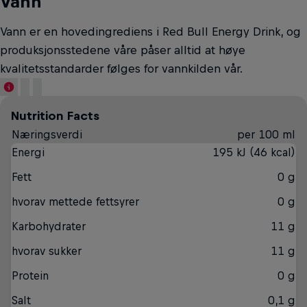
Vann
Vann er en hovedingrediens i Red Bull Energy Drink, og
produksjonsstedene våre påser alltid at høye
kvalitetsstandarder følges for vannkilden vår.
Nutrition Facts
Næringsverdi
per 100 ml
Energi
195 kJ (46 kcal)
Fett
0 g
hvorav mettede fettsyrer
0 g
Karbohydrater
11 g
hvorav sukker
11 g
Protein
0 g
Salt
0,1 g