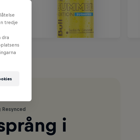
låtelse
n tredje
n dra
bplatsens
ningarna
ookies
ag Resynced
 språng i