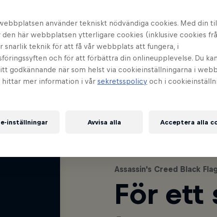
webbplatsen använder tekniskt nödvändiga cookies. Med din til
den här webbplatsen ytterligare cookies (inklusive cookies frå
er snarlik teknik för att få vår webbplats att fungera, i
öringssyften och för att förbättra din onlineupplevelse. Du ka
ditt godkännande när som helst via cookieinställningarna i web
u hittar mer information i vår
sekretsspolicy
och i cookieinställ
e-inställningar
Avvisa alla
Acceptera alla c
Assassin's Creed Black Fl
För ett