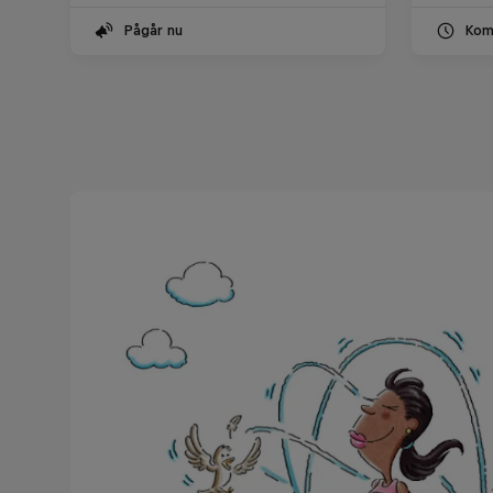
Pågår nu
Kom