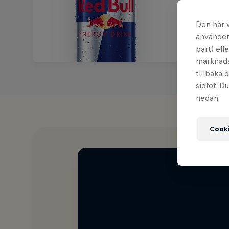
Den här 
använder 
part) ell
marknadsf
tillbaka 
sidfot. D
nedan.
Cooki