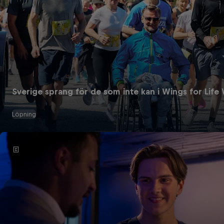
Sverige sprang för de som inte kan i Wings for Lif
Löpning