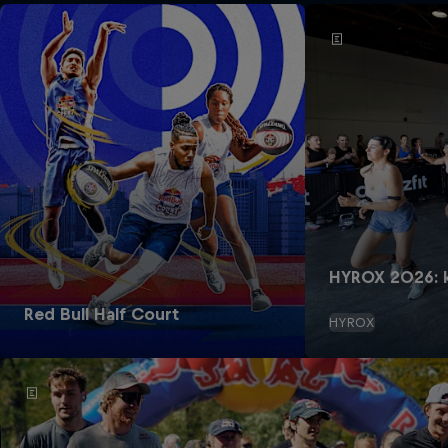
HYROX 2026: k
Red Bull Half Court
HYROX