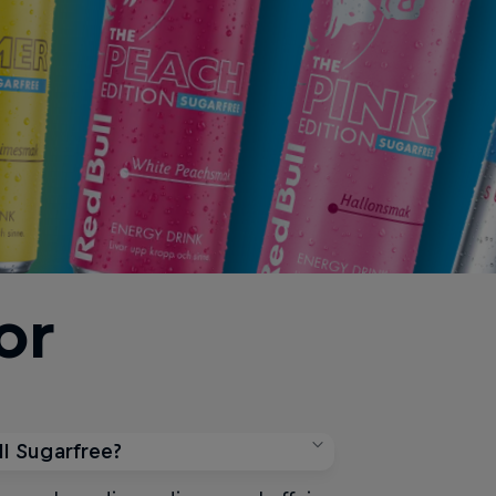
or
ll Sugarfree?