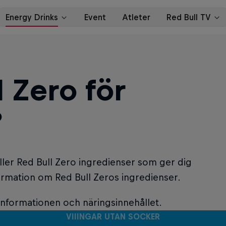
 Zero för
?
åller Red Bull Zero ingredienser som ger dig
ormation om Red Bull Zeros ingredienser.
tinformationen och näringsinnehållet.
VIIINGAR UTAN SOCKER
VIIINGAR UTAN SOCKER
VIIINGAR UTAN SOCKER
VIIINGAR UTAN SOCKER
VIIINGAR UTAN SOCKER
VIIINGAR UTAN SOCKER
VIIINGAR UTAN SOCKER
VIIINGAR UTAN SOCKER
VIIINGAR UTAN SOCKER
VIIINGAR UTAN SOCKER
VIIINGAR UTAN SOCKER
VIIINGAR UTAN SOCKER