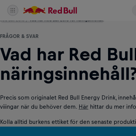
Red Bull Zero
Vad har Red Bull Zero för näringsinnehåll?
FRÅGOR & SVAR
Vad har Red Bull
näringsinnehåll
Precis som originalet Red Bull Energy Drink, inneh
viiingar när du behöver dem.
Här
hittar du mer inf
Kolla alltid burkens ettiket för den senaste produk