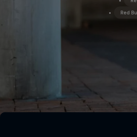
Re
Red Bul