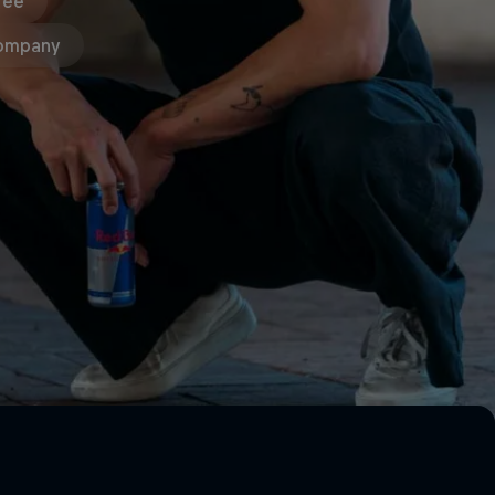
ree
ompany