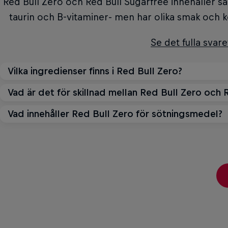
Red Bull Zero och Red Bull Sugarfree innehåller s
taurin och B-vitaminer- men har olika smak och
Se det fulla svare
Vilka ingredienser finns i Red Bull Zero?
Vad är det för skillnad mellan Red Bull Zero och 
Huvudingredienserna i Red Bull Zero är koffein, tau
utbytt mot sötningsm
Vad innehåller Red Bull Zero för sötningsmedel?
Red Bull Zero erbjuder konsumenten ett val u
Red Bull Energy Drink. Båda energidryckerna inn
Se det fulla svare
Red Bull Zero innehåller sötningsmedel. På varje b
koffein, tuarin och B-vi
sötningsmedel som den in
Se det fulla svare
Se det fulla svare