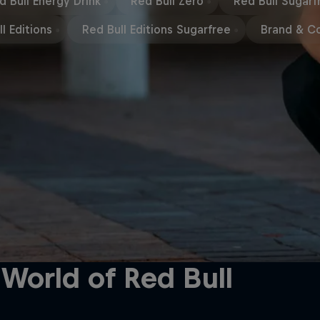
d Bull Energy Drink
Red Bull Zero
Red Bull Sugarf
l Editions
Red Bull Editions Sugarfree
Brand & C
World of Red Bull