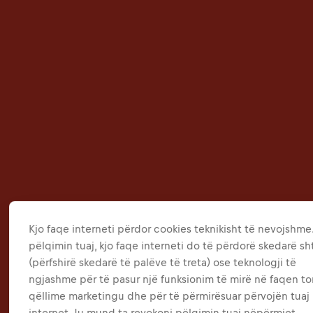
Kjo faqe interneti përdor cookies teknikisht të nevojshme
pëlqimin tuaj, kjo faqe interneti do të përdorë skedarë s
(përfshirë skedarë të palëve të treta) ose teknologji të
ngjashme për të pasur një funksionim të mirë në faqen to
qëllime marketingu dhe për të përmirësuar përvojën tuaj
internet. Ju mund ta revokoni pëlqimin tuaj nëpërmjet