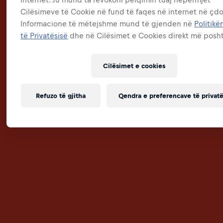
Cilësimeve të Cookie në fund të faqes në internet në çdo
Informacione të mëtejshme mund të gjenden në
Politikë
të Privatësisë
dhe në Cilësimet e Cookies direkt më posh
Cilësimet e cookies
Refuzo të gjitha
Qendra e preferencave të privatë