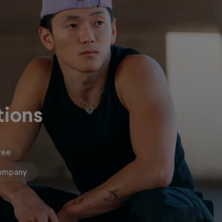
tions
ree
ompany