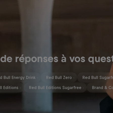
 de réponses à vos ques
d Bull Energy Drink
Red Bull Zero
Red Bull Sugarf
l Editions
Red Bull Editions Sugarfree
Brand & C