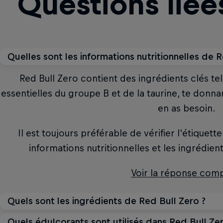
Questions liée
Quelles sont les informations nutritionnelles de R
Red Bull Zero contient des ingrédients clés tel
essentielles du groupe B et de la taurine, te donn
en as besoin.
Il est toujours préférable de vérifier l'étiquett
informations nutritionnelles et les ingrédient
Voir la réponse com
Quels sont les ingrédients de Red Bull Zero ?
Quels édulcorants sont utilisés dans Red Bull Zer
Les ingrédients clés de Red Bull Zero sont : la café