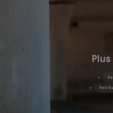
Plus
Re
Red Bul