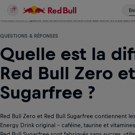
Red Bull Zero
Quelle est la différence entre Red Bull Zero et Red Bull Su
QUESTIONS & RÉPONSES
Quelle est la di
Red Bull Zero et
Sugarfree ?
Red Bull Zero et Red Bull Sugarfree contiennent le
Energy Drink original – caféine, taurine et vitamine
Red Bull Sugarfree sont fabriqués sans sucres, utili