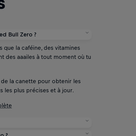
s
ed Bull Zero ?
s que la caféine, des vitamines
ant des aaailes à tout moment où tu
e de la canette pour obtenir les
s les plus précises et à jour.
plète
o ?
ine, la taurine et les vitamines du