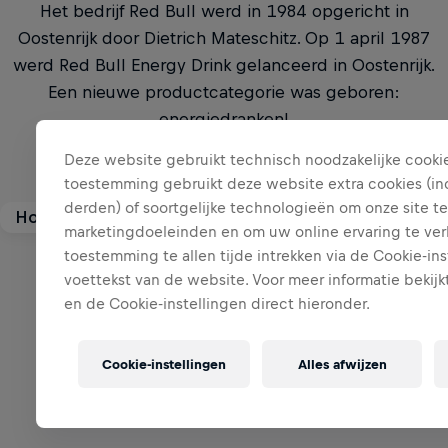
Het bedrijf Red Bull werd in 1984 opgericht in
Oostenrijk door Dietrich Mateschitz. Op 1 april 1987
werd Red Bull Energy Drink gelanceerd in Oostenrijk.
Een nieuwe productcategorie was geboren:
energiedranken!
Deze website gebruikt technisch noodzakelijke cooki
Bekijk het volledige antwoord
toestemming gebruikt deze website extra cookies (inc
derden) of soortgelijke technologieën om onze site te
Hoeveel werknemers telt Red Bull?
marketingdoeleinden en om uw online ervaring te ver
toestemming te allen tijde intrekken via de Cookie-ins
Eind 2025 had Red Bull 21.924 medewerkers, een
voettekst van de website. Voor meer informatie bekijk
stijging ten opzichte van de 19.973 medewerkers eind
en de Cookie-instellingen direct hieronder.
2024.
Bekijk meer vragen en antwoorden
Bekijk het volledige antwoord
Cookie-instellingen
Alles afwijzen