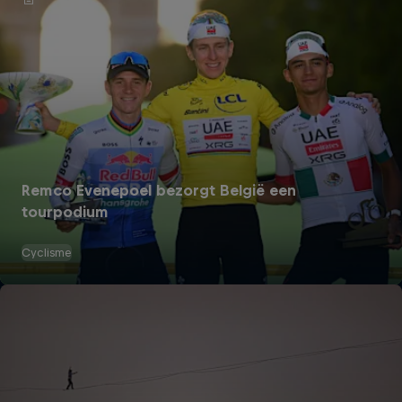
Remco Evenepoel bezorgt België een
tourpodium
Cyclisme