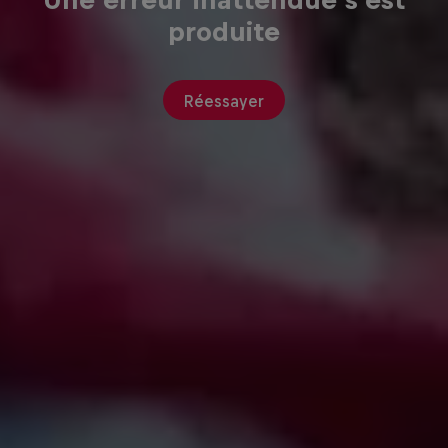
Une erreur inattendue s'est
produite
Réessayer