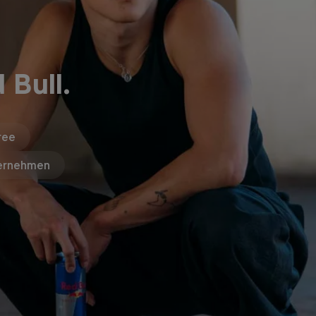
 Bull.
ree
ernehmen