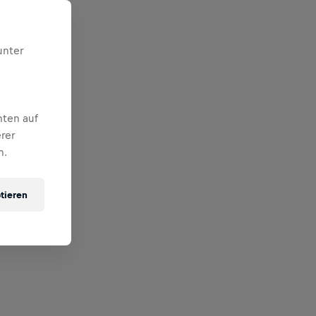
unter
nten auf
rer
n.
tieren