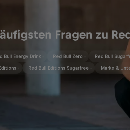
äufigsten Fragen zu Red
d Bull Energy Drink
Red Bull Zero
Red Bull Sugarf
Editions
Red Bull Editions Sugarfree
Marke & Unt