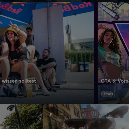
wissen solltest
GTA 6: Vors
Games