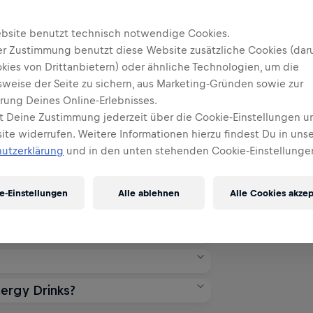
n
bsite benutzt technisch notwendige Cookies.
er Zustimmung benutzt diese Website zusätzliche Cookies (dar
kies von Drittanbietern) oder ähnliche Technologien, um die
 milchfrei?
sweise der Seite zu sichern, aus Marketing-Gründen sowie zur
rung Deines Online-Erlebnisses.
ilchfrei. Das heißt, sie beinhalten
t Deine Zustimmung jederzeit über die Cookie-Einstellungen u
 Milchprodukten stammen.
te widerrufen. Weitere Informationen hierzu findest Du in unse
utzerklärung
und in den unten stehenden Cookie-Einstellunge
ansehen
e-Einstellungen
Alle ablehnen
Alle Cookies akzep
eignet?
Drinks?
n geeignet, da er rein aus nicht-
steht.
t bezogen. Der Zucker wird aus
in, Koffein und Vitamine werden
ansehen
ergy Drinks?
0 mg Koffein, etwa dieselbe Menge
hbleibende Qualität garantiert.
enge variiert je nach Größe der