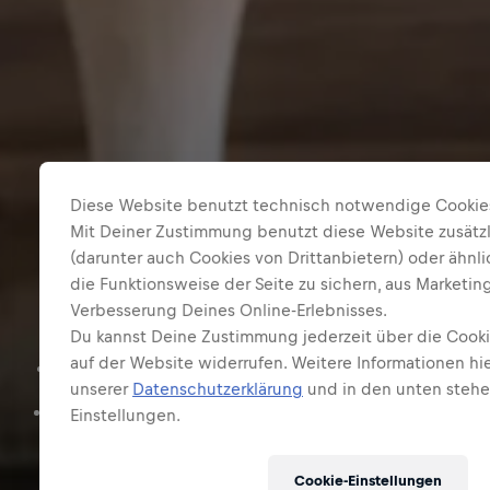
Diese Website benutzt technisch notwendige Cookie
Mit Deiner Zustimmung benutzt diese Website zusätz
Die häufigsten Fragen zu
(darunter auch Cookies von Drittanbietern) oder ähnl
Red Bull.
die Funktionsweise der Seite zu sichern, aus Marketi
Verbesserung Deines Online-Erlebnisses.
Du kannst Deine Zustimmung jederzeit über die Cooki
auf der Website widerrufen. Weitere Informationen hie
Red Bull Energy Drink
Red Bull Zero
unserer
Datenschutzerklärung
und in den unten steh
Red Bull Sugarfree
Red Bull Editions
Einstellungen.
Red Bull Editions Sugarfree
Cookie-Einstellungen