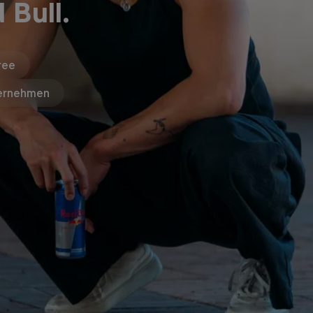
 Bull.
ree
ernehmen