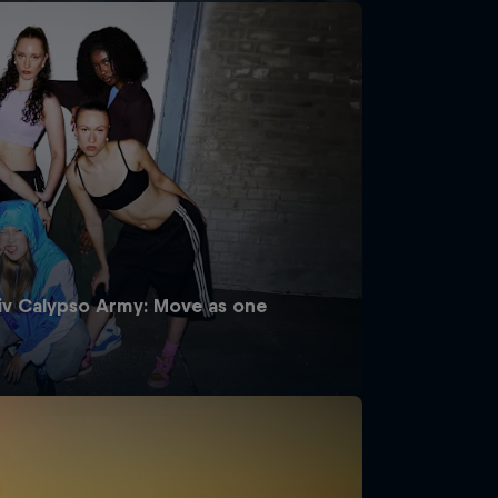
iv Calypso Army: Move as one