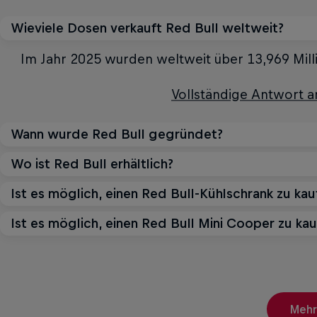
Wieviele Dosen verkauft Red Bull weltweit?
Im Jahr 2025 wurden weltweit über 13,969 Milli
Vollständige Antwort 
Wann wurde Red Bull gegründet?
Wo ist Red Bull erhältlich?
Das Red Bull Unternehmen wurde 1984 in Öster
gegründet. Am 1. April 1987 wurde der Red Bull E
Ist es möglich, einen Red Bull-Kühlschrank zu kau
Red Bull Energy Drink und die weiteren Red Bull
Markt gebracht. Eine neue Produktkategorie
gekauft werden, darunter Supermärkte, große Einz
Ist es möglich, einen Red Bull Mini Cooper zu ka
Nein, das ist nicht mö
sowie online über E-Comme
Vollständige Antwort 
Nein, das ist nicht mö
Vollständige Antwort 
Vollständige Antwort 
Vollständige Antwort 
Mehr