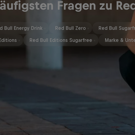
äufigsten Fragen zu Red
d Bull Energy Drink
Red Bull Zero
Red Bull Sugarf
Editions
Red Bull Editions Sugarfree
Marke & Unt