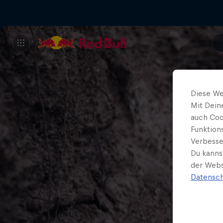
Diese We
Mit Dein
auch Coo
Funktion
Verbesse
Du kanns
der Webs
Datensch