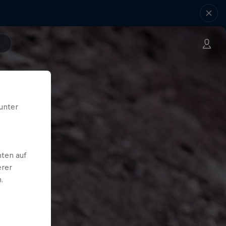
unter
ten auf
erer
.