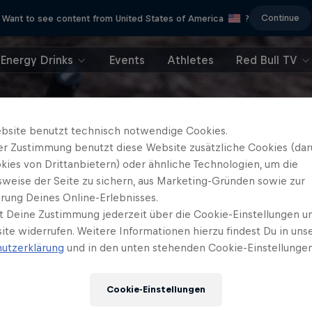
Continue
Want to see content from United States of America
?
Energy Drinks
Events
Athletes
Red Bull TV
bsite benutzt technisch notwendige Cookies.
er Zustimmung benutzt diese Website zusätzliche Cookies (dar
kies von Drittanbietern) oder ähnliche Technologien, um die
sweise der Seite zu sichern, aus Marketing-Gründen sowie zur
rung Deines Online-Erlebnisses.
t Deine Zustimmung jederzeit über die Cookie-Einstellungen un
ite widerrufen. Weitere Informationen hierzu findest Du in uns
utzerklärung
und in den unten stehenden Cookie-Einstellungen
Cookie-Einstellungen