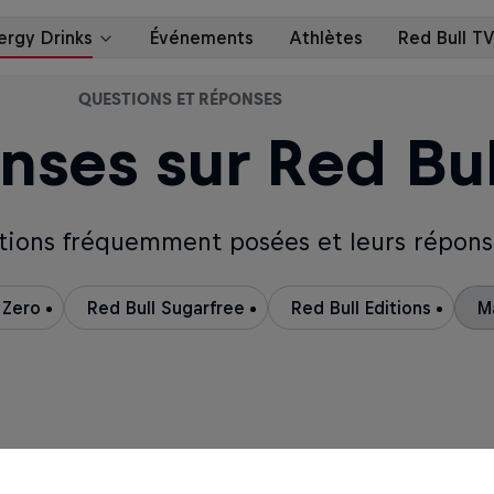
QUESTIONS ET RÉPONSES
nses sur Red Bul
tions fréquemment posées et leurs réponse
 Zero
Red Bull Sugarfree
Red Bull Editions
M