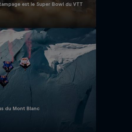
 Rampage est le Super Bowl du VTT
us du Mont Blanc