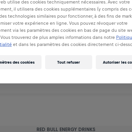
web utilise des cookies techniquement nécessaires. Avec votre
ent, il utilisera des cookies supplémentaires (y compris des c
 des technologies similaires pour fonctionner, à des fins de mar
imiser votre expérience en ligne. Vous pouvez révoquer votre
ment via les paramètres des cookies en bas de page du site w
Vous trouverez de plus amples informations dans notre
Politiq
ialité
et dans les paramètres des cookies directement ci-desso
 le monde ?
mètres des cookies
Tout refuser
Autoriser les c
RED BULL ENERGY DRINKS
RED BULL ENERGY DRINKS
RED BULL ENERGY DRINKS
RED BULL ENERGY DRINKS
RED BULL ENERGY DRINKS
RED BULL ENERGY DRINKS
RED BULL ENERGY DRINKS
RED BULL ENERGY DRINKS
RED BULL ENERGY DRINKS
RED BULL ENERGY DRINKS
RED BULL ENERGY DRINKS