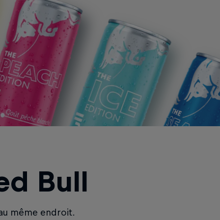
The Peach Edition
The Ice Edition
The Sea 
ed Bull
 au même endroit.