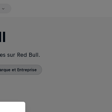
l
s sur Red Bull.
arque et Entreprise