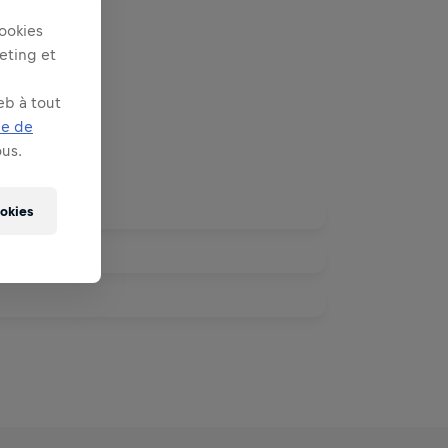
ookies
keting et
eb à tout
ue de
us.
ookies