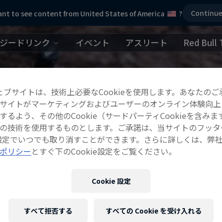
Continu
nt to see content from United States of America
?
ジードリンク
イベント
アスリート
Red Bull 
ェブサイトは、技術上必要なCookieを使用します。あなたのご
サイトがマーケティングおよびユーザーのオンライン体験向上
するよう、その他のCookie（サードパーティCookieを含みま
の技術を使用するものとします。ご承諾は、当サイトのフッタ
ie設定でいつでも取り消すことができます。さらに詳しくは、弊
ポリシー
とすぐ下のCookie設定をご覧ください。
Cookie 設定
すべて拒否する
すべての Cookie を受け入れる