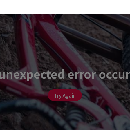
unexpected error occu
Try Again