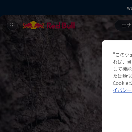
Wa
エナ
”このウ
れば、当
して機能
たは類似
Cook
イバシー