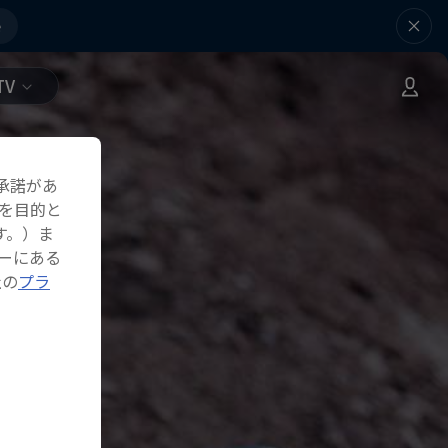
e
TV
承諾があ
を目的と
す。）ま
ーにある
社の
プラ