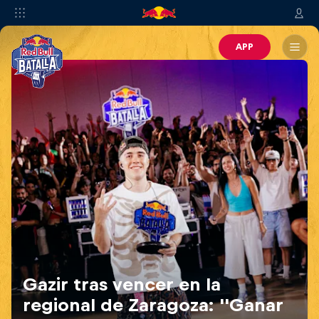
APP
Gazir tras vencer en la
regional de Zaragoza: ''Ganar