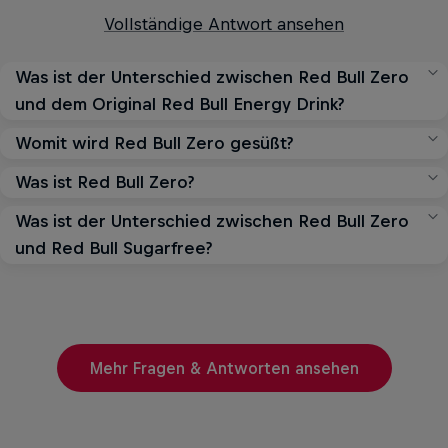
Vollständige Antwort ansehen
Was ist der Unterschied zwischen Red Bull Zero
und dem Original Red Bull Energy Drink?
Womit wird Red Bull Zero gesüßt?
Red Bull Zero ist vom Original Red Bull Energy Drink
inspiriert, beinhaltet aber keinen Zucker und keine
Was ist Red Bull Zero?
Red Bull Zero enthält verschiedene Süßstoffe. Auf jeder
Kalorien.
Dose findest du Informationen, welche Süßstoffe
Was ist der Unterschied zwischen Red Bull Zero
Red Bull Zero ist vom Original Red Bull Energy Drink
enthalten sind.
Vollständige Antwort ansehen
und Red Bull Sugarfree?
inspiriert, beinhaltet aber keinen Zucker und keine
Kalorien.
Vollständige Antwort ansehen
Red Bull Zero und Red Bull Sugarfree bestehen aus
denselben Hauptzutaten - Koffein, Taurin und B-
Vollständige Antwort ansehen
Vitamine, Beide enthalten keinen Zucker, sondern
Mehr Fragen & Antworten ansehen
verschiedene Süßstoffe und schmecken
unterschiedlich.
Vollständige Antwort ansehen