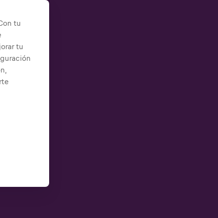
Con tu
e
orar tu
iguración
n,
rte