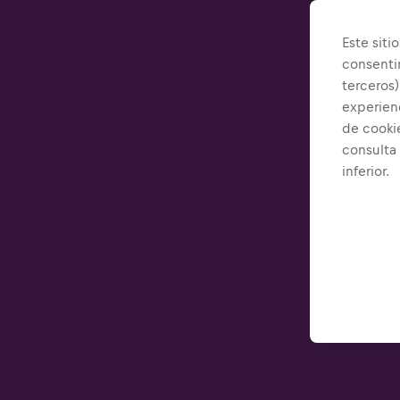
Este siti
consenti
terceros)
experienc
de cooki
consulta
inferior.