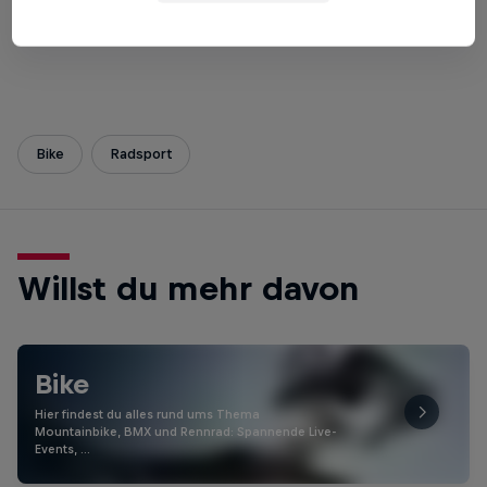
Bike
Radsport
Willst du mehr davon
Bike
Hier findest du alles rund ums Thema
Mountainbike, BMX und Rennrad: Spannende Live-
Events, …