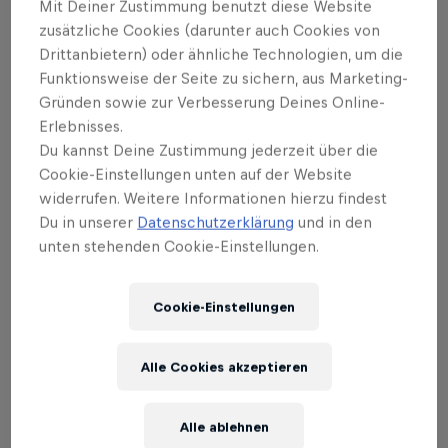
Mit Deiner Zustimmung benutzt diese Website
zusätzliche Cookies (darunter auch Cookies von
Die Übergabe des Helms durch
Red Bull-Athletin
Drittanbietern) oder ähnliche Technologien, um die
Selina Grotian
kommt kurz vor dem
größten
Funktionsweise der Seite zu sichern, aus Marketing-
Radrennen der Welt
– und genau deshalb ist das
Gründen sowie zur Verbesserung Deines Online-
Erlebnisses.
Timing entscheidend. Und auch wer ihm den Helm
Du kannst Deine Zustimmung jederzeit über die
übergeben hat. Denn Biathletin Selina Grotian
Cookie-Einstellungen unten auf der Website
verkörpert seine sportlichen Wurzeln, die in der
widerrufen. Weitere Informationen hierzu findest
Loipe liegen.
Du in unserer
Datenschutzerklärung
und in den
unten stehenden Cookie-Einstellungen.
Cookie-Einstellungen
Der Helm ist nicht nur reines Equipment, sondern
Alle Cookies akzeptieren
ein Statement vor der Tour - wo er herkommt, was
ihn antreibt und welche Rolle die Berge für ihn
Alle ablehnen
spielen.