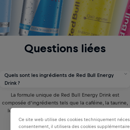
Questions liées
Quels sont les ingrédients de Red Bull Energy
Drink ?
La formule unique de Red Bull Energy Drink est
composée d'ingrédients tels que la caféine, la taurine,
les vitamines du groupe B, des sucres et de l'eau.
Ce site web utilise des cookies techniquement nécess
Voir la réponse complète
consentement, il utilisera des cookies supplémentaire