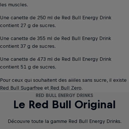
les muscles.
Une canette de 250 ml de Red Bull Energy Drink
contient 27 g de sucres.
Une canette de 355 ml de Red Bull Energy Drink
contient 37 g de sucres.
Une canette de 473 ml de Red Bull Energy Drink
contient 51 g de sucres.
Pour ceux qui souhaitent des aiiiles sans sucre, il existe
Red Bull Sugarfree
et
Red Bull Zero
.
RED BULL ENERGY DRINKS
RED BULL ENERGY DRINKS
RED BULL ENERGY DRINKS
RED BULL ENERGY DRINKS
RED BULL ENERGY DRINKS
RED BULL ENERGY DRINKS
RED BULL ENERGY DRINKS
RED BULL ENERGY DRINKS
RED BULL ENERGY DRINKS
RED BULL ENERGY DRINKS
RED BULL ENERGY DRINKS
The Sea Blue Edition
The Summer Edition
Le Red Bull Original
The Apricot Edition
Red Bull Sugarfree
The Peach Edition
The White Edition
The Blue Edition
The Red Edition
The Ice Edition
Red Bull Zero
Découvre toute la gamme Red Bull Energy Drinks.
Découvre toute la gamme Red Bull Energy Drinks.
Découvre toute la gamme Red Bull Energy Drinks.
Découvre toute la gamme Red Bull Energy Drinks.
Découvre toute la gamme Red Bull Energy Drinks.
Découvre toute la gamme Red Bull Energy Drinks.
Découvre toute la gamme Red Bull Energy Drinks.
Découvre toute la gamme Red Bull Energy Drinks.
Découvre toute la gamme Red Bull Energy Drinks.
Découvre toute la gamme Red Bull Energy Drinks.
Découvre toute la gamme Red Bull Energy Drinks.