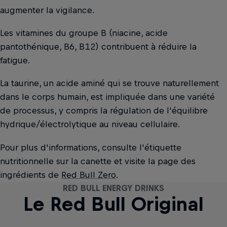
augmenter la vigilance.
Les vitamines du groupe B (niacine, acide
pantothénique, B6, B12) contribuent à réduire la
fatigue.
La taurine, un acide aminé qui se trouve naturellement
dans le corps humain, est impliquée dans une variété
de processus, y compris la régulation de l'équilibre
hydrique/électrolytique au niveau cellulaire.
Pour plus d'informations, consulte l'étiquette
nutritionnelle sur la canette et visite la page des
ingrédients de
Red Bull Zero
.
RED BULL ENERGY DRINKS
RED BULL ENERGY DRINKS
RED BULL ENERGY DRINKS
RED BULL ENERGY DRINKS
RED BULL ENERGY DRINKS
RED BULL ENERGY DRINKS
RED BULL ENERGY DRINKS
RED BULL ENERGY DRINKS
RED BULL ENERGY DRINKS
RED BULL ENERGY DRINKS
RED BULL ENERGY DRINKS
The Sea Blue Edition
The Summer Edition
Le Red Bull Original
The Apricot Edition
Red Bull Sugarfree
The Peach Edition
The White Edition
The Blue Edition
The Red Edition
The Ice Edition
Red Bull Zero