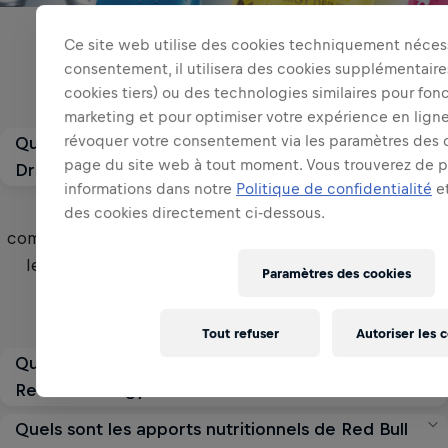
Questions liées
Ce site web utilise des cookies techniquement nécess
consentement, il utilisera des cookies supplémentaire
cookies tiers) ou des technologies similaires pour fonc
marketing et pour optimiser votre expérience en lign
révoquer votre consentement via les paramètres des 
Quels sont les ingrédients de Red Bull Energy
page du site web à tout moment. Vous trouverez de p
Drink ?
informations dans notre
Politique de confidentialité
et
La formule unique de Red Bull Energy Drink est
des cookies directement ci-dessous.
composée d'ingrédients tels que la caféine, la taurine,
les vitamines du groupe B, des sucres et de l'eau.
Paramètres des cookies
Voir la réponse complète
Tout refuser
Autoriser les 
Quelle est la différence entre Red Bull Zero et
Red Bull Energy Drink ?
Quels sont les apports nutritionnels de Red Bull
Red Bull Zero permet aux consommateurs de choisir