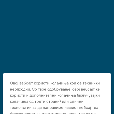
Овој вебсајт користи колачиња кои се технички
неопходни. Со твое одобрување, овој вебсајт ќе
користи и дополнителни колачиња (вклучувајќи
колачиња од трети страни) или слични
технологии за да направиме нашиот вебсајт да
функционира, за маркетиншки цели и за да се