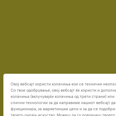
Овој вебсајт користи колачиња кои се технички неопх
Со твое одобрување, овој вебсајт ќе користи и допол
колачиња (вклучувајќи колачиња од трети страни) или
слични технологии за да направиме нашиот вебсајт да
функционира, за маркетиншки цели и за да се подобри
твоето онлајн искуство. Можеш да го повлечеш твоето