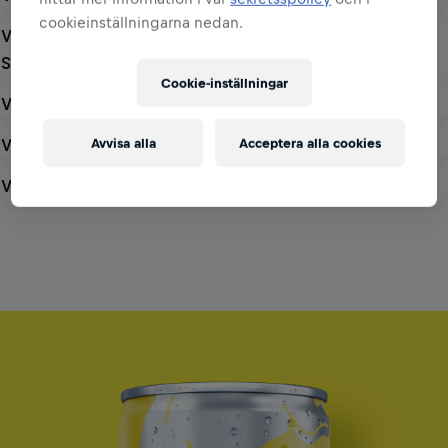
cookieinställningarna nedan.
Vad är skillnden mellan Red Bull Zero och Red Bull
Sugarfree?
Cookie-inställningar
Vad är Red Bull Zero?
Vad innehåller Red Bull Zero för sötningsmedel?
Avvisa alla
Acceptera alla cookies
SÄSONGENS NYA SMAK
Vad har Red Bull Zero för näringsinnehåll?
The Summer
Edition Sugarfree
Se produkt