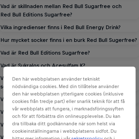
Vad är skillnaden mellan Red Bull Sugarfree och
Red Bull Editions Sugarfree?
Vilka ingredienser finns i Red Bull Energy Drink?
Hur mycket socker finns i en burk Red Bull Sugerfree?
Vad är Red Bull Editions Sugarfree?
Vad är Sukralos och Acesulfam K?
Varför används Sukralos och Acesulfam K som
Den här webbplatsen använder tekniskt
sötningsmedel i Red Bull Editions Sugarfree?
nödvändiga cookies. Med din tillåtelse använder
den här webbplatsen ytterligare cookies (inklusive
Vilka ingredienser finns i Red Bull Sugarfree?
cookies från tredje part) eller snarlik teknik för att få
vår webbplats att fungera, i marknadsföringssyften
Vad har Red Bull Sugarfree för näringsinnehåll?
och för att förbättra din onlineupplevelse. Du kan
dra tillbaka ditt godkännande när som helst via
Var är Red Bull Sugarfree?
cookieinställningarna i webbplatsens sidfot. Du
Vilka ingredienser finns i Red Bull Zero?
hittar mer information i vår
sekretsspolicy
och i