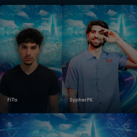
FiTo
SypherPK