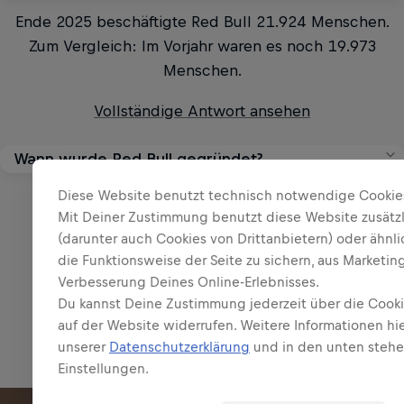
Ende 2025 beschäftigte Red Bull 21.924 Menschen.
Zum Vergleich: Im Vorjahr waren es noch 19.973
Menschen.
Vollständige Antwort ansehen
Wann wurde Red Bull gegründet?
Das Unternehmen Red Bull wurde 1984 in Österreich
Diese Website benutzt technisch notwendige Cookie
Mit Deiner Zustimmung benutzt diese Website zusätz
von Dietrich Mateschitz gegründet. Am 1. April 1987
(darunter auch Cookies von Drittanbietern) oder ähnl
wurde der Red Bull Energy Drink in Österreich auf den
die Funktionsweise der Seite zu sichern, aus Marketi
Mehr Fragen & Antworten ansehen
Markt gebracht. Eine neue Produktkategorie war
Verbesserung Deines Online-Erlebnisses.
geboren: Energy Drinks.
Du kannst Deine Zustimmung jederzeit über die Cooki
auf der Website widerrufen. Weitere Informationen hie
Vollständige Antwort ansehen
unserer
Datenschutzerklärung
und in den unten steh
Einstellungen.