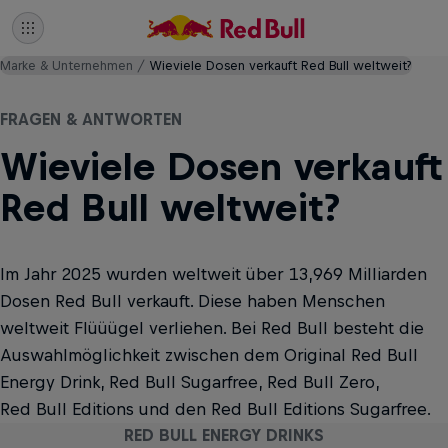
Marke & Unternehmen
Wieviele Dosen verkauft Red Bull weltweit?
FRAGEN & ANTWORTEN
Wieviele Dosen verkauft
Red Bull weltweit?
Im Jahr 2025 wurden weltweit über 13,969 Milliarden
Dosen Red Bull verkauft. Diese haben Menschen
weltweit Flüüügel verliehen. Bei Red Bull besteht die
Auswahlmöglichkeit zwischen dem Original Red Bull
Energy Drink, Red Bull Sugarfree, Red Bull Zero,
Red Bull Editions und den Red Bull Editions Sugarfree.
RED BULL ENERGY DRINKS
RED BULL ENERGY DRINKS
RED BULL ENERGY DRINKS
RED BULL ENERGY DRINKS
RED BULL ENERGY DRINKS
RED BULL ENERGY DRINKS
RED BULL ENERGY DRINKS
RED BULL ENERGY DRINKS
RED BULL ENERGY DRINKS
RED BULL ENERGY DRINKS
RED BULL ENERGY DRINKS
RED BULL ENERGY DRINKS
RED BULL ENERGY DRINKS
RED BULL ENERGY DRINKS