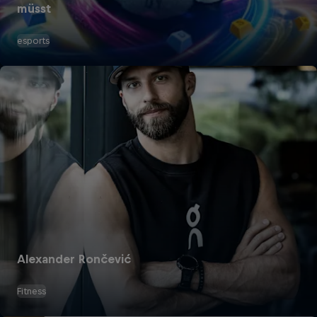
müsst
esports
Alexander Rončević
Fitness