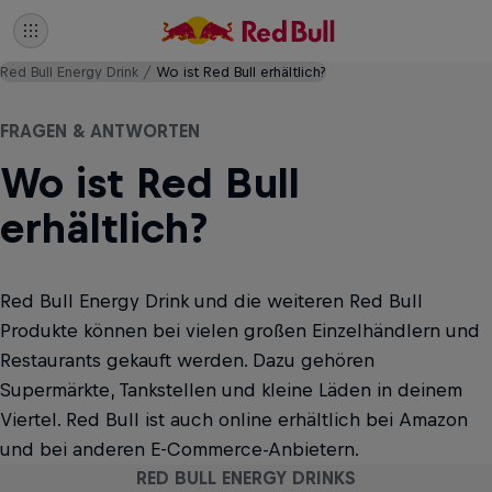
Red Bull Energy Drink
Wo ist Red Bull erhältlich?
FRAGEN & ANTWORTEN
Wo ist Red Bull
erhältlich?
Red Bull Energy Drink und die weiteren Red Bull
Produkte können bei vielen großen Einzelhändlern und
Restaurants gekauft werden. Dazu gehören
Supermärkte, Tankstellen und kleine Läden in deinem
Viertel. Red Bull ist auch online erhältlich bei Amazon
und bei anderen E-Commerce-Anbietern.
RED BULL ENERGY DRINKS
RED BULL ENERGY DRINKS
RED BULL ENERGY DRINKS
RED BULL ENERGY DRINKS
RED BULL ENERGY DRINKS
RED BULL ENERGY DRINKS
RED BULL ENERGY DRINKS
RED BULL ENERGY DRINKS
RED BULL ENERGY DRINKS
RED BULL ENERGY DRINKS
RED BULL ENERGY DRINKS
RED BULL ENERGY DRINKS
RED BULL ENERGY DRINKS
RED BULL ENERGY DRINKS