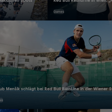
exklusiven Spots
Red Bull Reshuffle in Wien: 
Games
ub Menšík schlägt bei Red Bull BassLine in der Wiener S
is