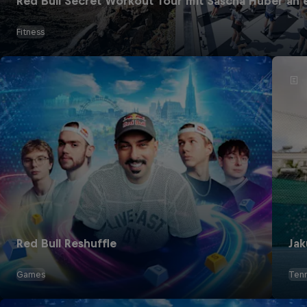
Red Bull Secret Workout Tour mit Sascha Huber an 
Fitness
Red Bull Reshuffle
Jak
Games
Tenn