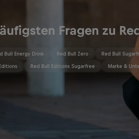
äufigsten Fragen zu Red
d Bull Energy Drink
Red Bull Zero
Red Bull Sugarf
Editions
Red Bull Editions Sugarfree
Marke & Unt