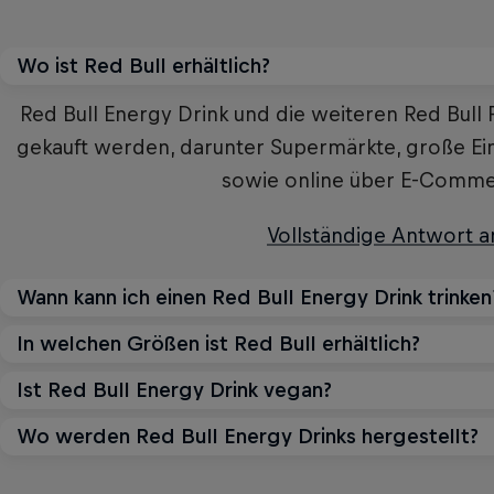
Wo ist Red Bull erhältlich?
Red Bull Energy Drink und die weiteren Red Bull
gekauft werden, darunter Supermärkte, große Einz
sowie online über E-Comme
Vollständige Antwort 
Wann kann ich einen Red Bull Energy Drink trinken
In welchen Größen ist Red Bull erhältlich?
Red Bull Energy Drinks verleihen Flüüügel wann im
bei der Arbeit oder in der Freizeit, beim Fitne
Ist Red Bull Energy Drink vegan?
Red Bull Energy Drink ist in 250 ml-, 355 ml-Dosen
Studieren, zu Hause oder 
nach Standort variie
Wo werden Red Bull Energy Drinks hergestellt?
Red Bull Energy Drink, Red Bull Sugarfree, Red 
Vollständige Antwort 
enthalten keine tierischen Produkte oder von T
Vollständige Antwort 
Red Bulls Hauptproduktions-Standorte befinden si