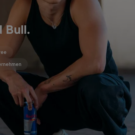
 Bull.
ree
ernehmen