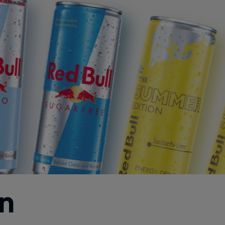
Red Bull Sugarfree
The Summer Edition
n