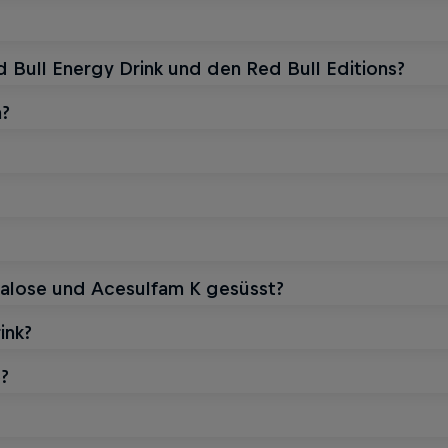
 Bull Energy Drink und den Red Bull Editions?
n?
ralose und Acesulfam K gesüsst?
ink?
e?