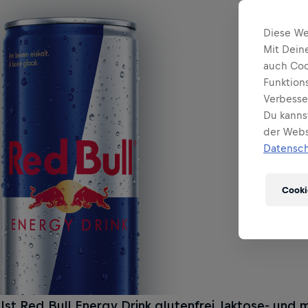
Diese We
Mit Dein
auch Coo
Funktion
Verbesse
Du kanns
der Websi
Datensch
Cooki
Ist Red Bull Energy Drink glutenfrei, laktose- und m