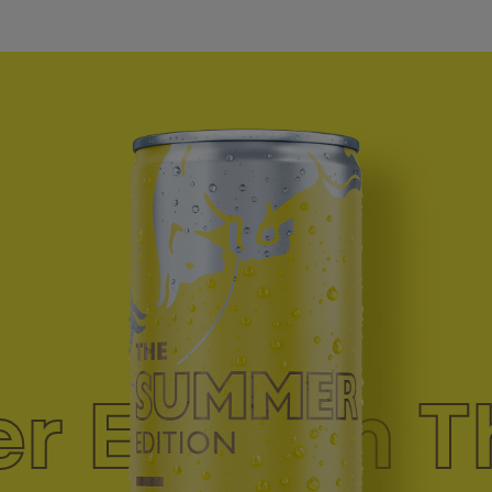
dukt
 Edition T