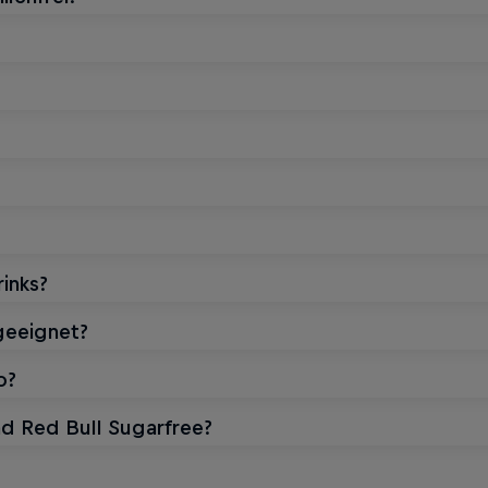
inks?
 geeignet?
o?
nd Red Bull Sugarfree?