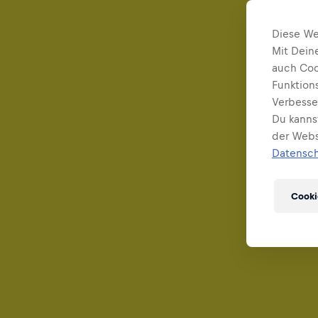
Diese We
Mit Dein
auch Coo
Funktion
Verbesse
Du kanns
der Websi
Datensch
Cooki