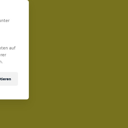
unter
nten auf
rer
n.
tieren