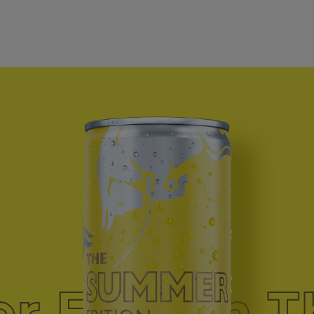
r Edition
roduit
 Edition T