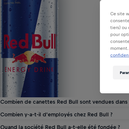
Ce site 
consentem
tiers) ou
pour opt
consente
moment. 
confident
Para
Combien de canettes Red Bull sont vendues dans
Combien y-a-t-il d'employés chez Red Bull ?
Quand la société Red Bull a-t-elle été fondée ?