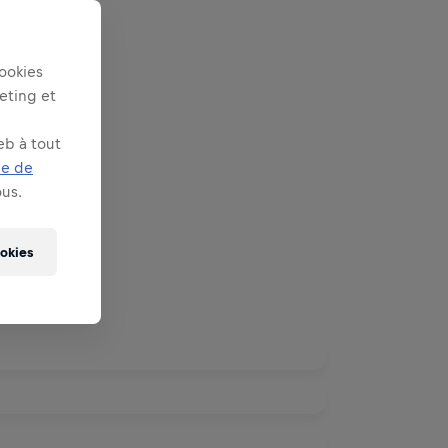
ookies
keting et
eb à tout
ue de
us.
ookies