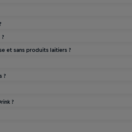
?
 ?
e et sans produits laitiers ?
s ?
rink ?