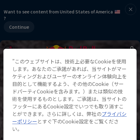
Want to see content from United States of America
?
Continue
”このウェブサイトは、技術上必要なCookieを使用
します。あなたのご承諾があれば、当サイトがマー
ケティングおよびユーザーのオンライン体験向上を
目的として機能するよう、その他のCookie（サー
ドパーティCookieを含みます。）または類似の技
術を使用するものとします。ご承諾は、当サイトの
フッターにあるCookie設定でいつでも取り消すこ
とができます。さらに詳しくは、弊社の
プライバシ
ーポリシー
とすぐ下のCookie設定をご覧くださ
い。