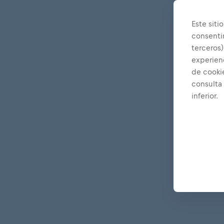
Este siti
consenti
terceros)
experienc
de cooki
consulta
inferior.