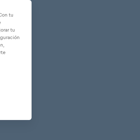
Con tu
e
orar tu
iguración
n,
rte