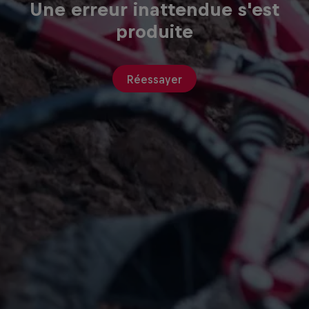
Une erreur inattendue s'est
produite
Réessayer