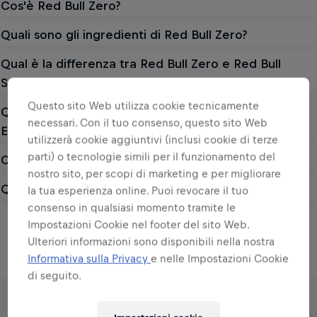
Cos'è Red Bull Zero?
Quali sono gli ingredienti di Red Bull Zero?
Qual è la differenza tra Red Bull Zero e Red Bull
Sugarfree?
Questo sito Web utilizza cookie tecnicamente
Qual è la differenza tra Red Bull Zero e Red Bull
necessari. Con il tuo consenso, questo sito Web
Energy Drink?
utilizzerà cookie aggiuntivi (inclusi cookie di terze
parti) o tecnologie simili per il funzionamento del
Con cosa è dolcificata Red Bull Zero?
nostro sito, per scopi di marketing e per migliorare
Quali sono i dati nutrizionali di Red Bull Zero?
la tua esperienza online. Puoi revocare il tuo
consenso in qualsiasi momento tramite le
Impostazioni Cookie nel footer del sito Web.
Ulteriori informazioni sono disponibili nella nostra
Informativa sulla Privacy
e nelle Impostazioni Cookie
di seguito.
RED BULL ENERGY DRINKS
RED BULL ENERGY DRINKS
RED BULL ENERGY DRINKS
RED BULL ENERGY DRINKS
RED BULL ENERGY DRINKS
RED BULL ENERGY DRINKS
RED BULL ENERGY DRINKS
RED BULL ENERGY DRINKS
RED BULL ENERGY DRINKS
RED BULL ENERGY DRINKS
RED BULL ENERGY DRINKS
Pink Edition Sugarfree
Ice Edition Sugarfree
Red Bull Sugarfree
Red Bull Originale
Summer Edition
Green Edition
Peach Edition
White Edition
Red Bull Zero
Blue Edition
Red Edition