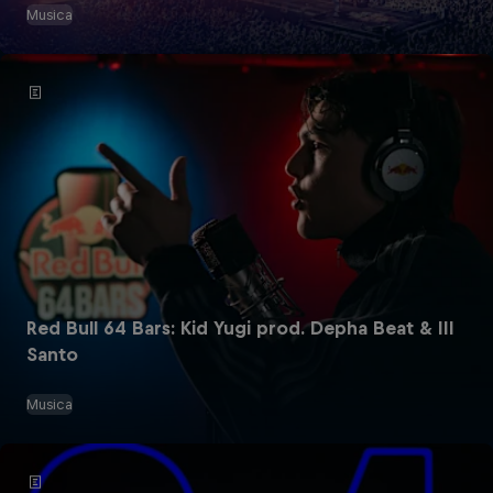
Musica
Red Bull 64 Bars: Kid Yugi prod. Depha Beat & III
Santo
Musica