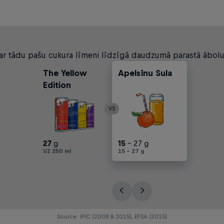
ar tādu pašu cukura līmeni līdzīgā daudzumā parastā ābolu 
The Yellow
Apelsīnu Sula
Bezalkoholiskie
Ābolu Sula
Edition
Dzērieni
VS
27
g
30
15
25
17
30
- 25 g
- 27 g
- 30 g
- 45 g
- 45 g
UZ 250 ml
UZ 250 ml
15 - 27 g
UZ 250 ml
UZ 250 ml
UZ 250 ml
Source: IFIC (2008 & 2015), EFSA (2015)