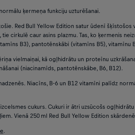
i normālu ķermeņa funkciju uzturēšanai.
īstošie. Red Bull Yellow Edition satur ūdenī šķīstošo
ā, tie cirkulē caur asins plazmu. Tas, ko ķermenis neiz
tamīns B3), pantotēnskābi (vitamīns B5), vitamīnu 
ēriņa vielmaiņai, kā ogļhidrātu un proteīnu uzkrāša
āšanai (niacinamīds, pantotēnskābe, B6, B12).
madzenēs. Niacīns, B-6 un B12 vitamīni palīdz normā
izcelsmes cukurs. Cukuri ir ātri uzsūcošs ogļhidrātu 
em. Vienā 250 ml Red Bull Yellow Edition skārdenē 
ee
.