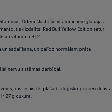
s vitamīnus. Ūdenī šķīstošie vitamīni neuzglabājas
manto, tiek izdalīts. Red Bull Yellow Edition satur
B6 un vitamīnu B12.
na un sadalīšana, un palīdz normālam prāta
lai nervu sistēmas darbībai.
veids, kas iesaistīts plašā bioloģisko procesu klāstā
ir 27 g cukura.