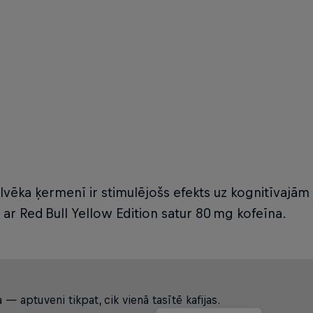
lvēka ķermenī ir stimulējošs efekts uz kognitīvajām
ar Red Bull Yellow Edition satur 80 mg kofeīna.
 aptuveni tikpat, cik vienā tasītē kafijas.