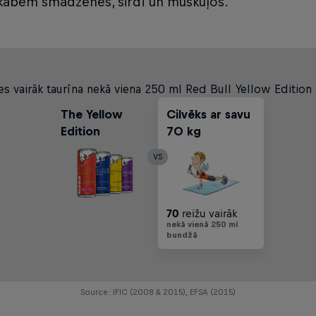
skābēm smadzenēs, sirdī un muskuļos.
es vairāk taurīna nekā viena 250 ml Red Bull Yellow Edition
The Yellow
Cilvēks ar savu
Edition
70 kg
VS
70
reižu vairāk
nekā vienā 250 ml
bundžā
Source: IFIC (2008 & 2015), EFSA (2015)