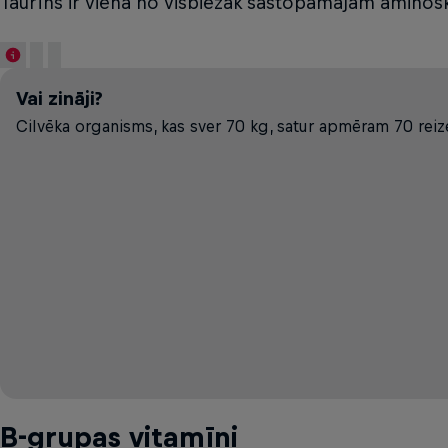
Taurīns ir viena no visbiežāk sastopamajām amino
Vai zināji?
Cilvēka organisms, kas sver 70 kg, satur apmēram 70 reiz
B-grupas vitamīni