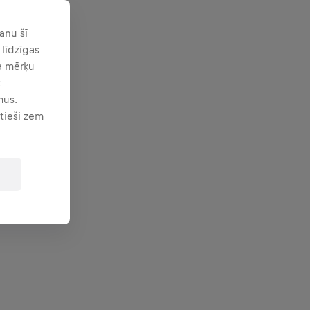
anu šī
 līdzīgas
ga mērķu
t
mus.
 tieši zem