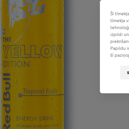
Šī tīmekļ
tīmekļa v
tehnoloģi
izpildi u
piekrišan
Papildu 
šī paziņo
S