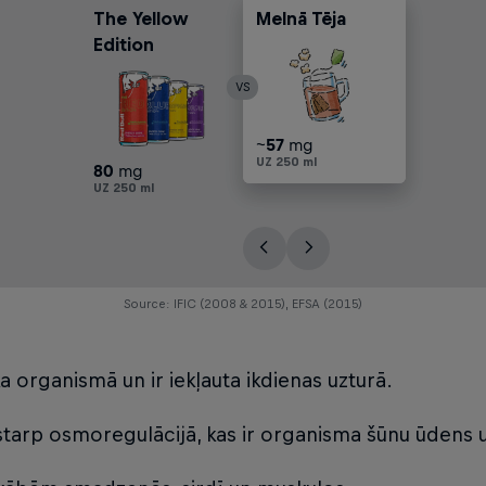
The Yellow
Melnā Tēja
Kola
Filtrēta Kafija
Edition
VS
79
~
~
~
79
57
28
113
mg
mg
mg
mg
mg
UZ 250 ml
UZ 250 ml
UZ 250 ml
UZ 250 ml
UZ 250 ml
80
mg
UZ 250 ml
Source: IFIC (2008 & 2015), EFSA (2015)
a organismā un ir iekļauta ikdienas uzturā.
tostarp osmoregulācijā, kas ir organisma šūnu ūdens 