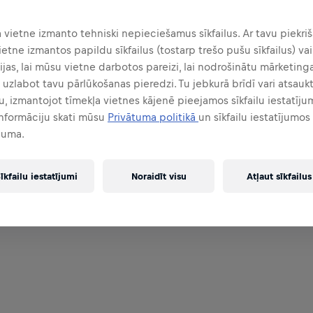
a vietne izmanto tehniski nepieciešamus sīkfailus. Ar tavu piekriš
ietne izmantos papildu sīkfailus (tostarp trešo pušu sīkfailus) vai
jas, lai mūsu vietne darbotos pareizi, lai nodrošinātu mārketin
n uzlabot tavu pārlūkošanas pieredzi. Tu jebkurā brīdī vari atsauk
u, izmantojot tīmekļa vietnes kājenē pieejamos sīkfailu iestatīju
informāciju skati mūsu
Privātuma politikā
un sīkfailu iestatījumos
juma.
īkfailu iestatījumi
Noraidīt visu
Atļaut sīkfailus