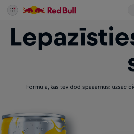
Lepazīstie
Formula, kas tev dod spāāārnus: uzsāc die