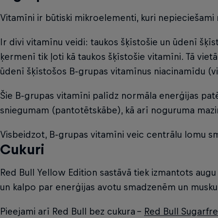
Vitamīni ir būtiski mikroelementi, kuri nepieciešam
Ir divi vitamīnu veidi: taukos šķīstošie un ūdenī šķ
ķermenī tik ļoti kā taukos šķīstošie vitamīni. Tā viet
ūdenī šķīstošos B‑grupas vitamīnus niacinamīdu (vi
Šie B‑grupas vitamīni palīdz normāla enerģijas pat
sniegumam (pantotētskābe), kā arī noguruma mazin
Visbeidzot, B‑grupas vitamīni veic centrālu lomu s
Cukuri
Red Bull Yellow Edition sastāvā tiek izmantots augu 
un kalpo par enerģijas avotu smadzenēm un muskuļi
Pieejami arī Red Bull bez cukura –
Red Bull Sugarfr