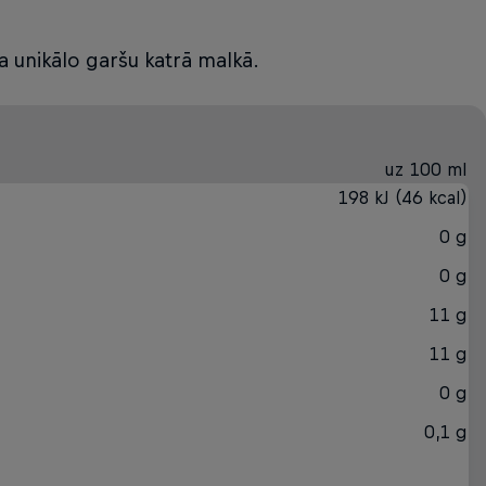
na unikālo garšu katrā malkā.
uz 100 ml
198 kJ (46 kcal)
0 g
0 g
11 g
11 g
0 g
0,1 g