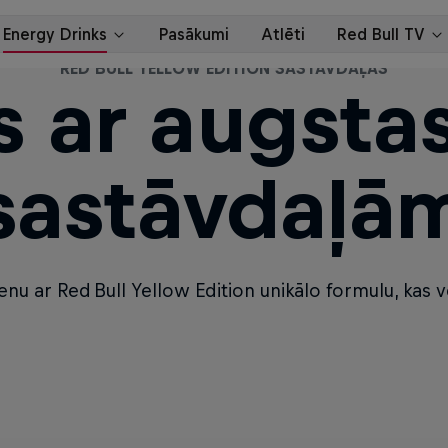
RED BULL YELLOW EDITION SASTĀVDAĻAS
s ar augstas
sastāvdaļā
nu ar Red Bull Yellow Edition unikālo formulu, kas 