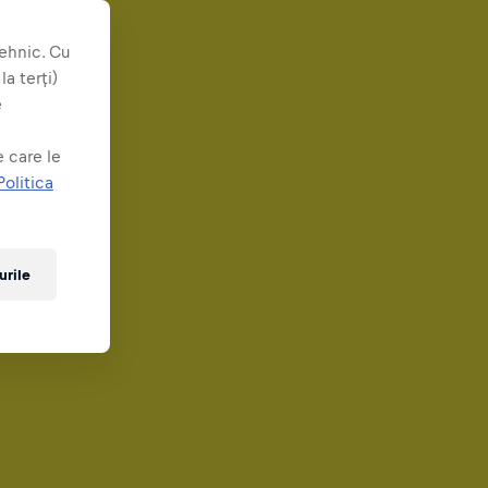
ehnic. Cu
a terți)
e
 care le
Politica
urile