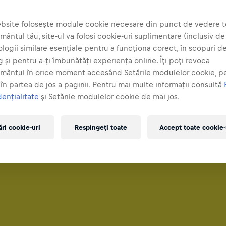
bsite folosește module cookie necesare din punct de vedere t
ântul tău, site-ul va folosi cookie-uri suplimentare (inclusiv de l
logii similare esențiale pentru a funcționa corect, în scopuri d
 și pentru a-ți îmbunătăți experiența online. Îți poți revoca
mântul în orice moment accesând Setările modulelor cookie, pe
 în partea de jos a paginii. Pentru mai multe informații consultă
dențialitate
și Setările modulelor cookie de mai jos.
ări cookie-uri
Respingeți toate
Accept toate cookie-