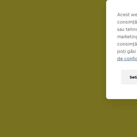
Acest we
consimțăm
sau tehno
marketing
consimță
poți găsi
de confi
Set