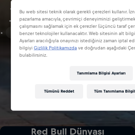
Red Bull Energy Drink
Red Bull Zero
Bu web sitesi teknik olarak gerekli çerezleri kullanır. İzn
pazarlama amacıyla, çevrimiçi deneyiminizi geliştirmek
Red Bull Sugarfree
Red Bull Editions
çalışmasını sağlamak için ek çerezler (üçüncü taraf çer
Red Bull Editions Sugarfree
Marka ve Şirket
benzer teknolojiler kullanacaktır. Web sitesinin alt bil
Ayarları aracılığıyla onayınızı istediğiniz zaman iptal ed
bilgiyi
Gizlilik Politikamızda
ve doğrudan aşağıdaki Çer
bulabilirsiniz.
Tanımlama Bilgisi Ayarları
Tümünü Reddet
Tüm Tanımlama Bilgile
Red Bull Dünyası