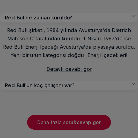
Red Bul ne zaman kuruldu?
Red Bull şirketi, 1984 yılında Avusturya'da Dietrich
Mateschitz tarafından kuruldu. 1 Nisan 1987'de ise
Red Bull Enerji İçeceği Avusturya'da piyasaya sürüldü.
Yeni bir ürün kategorisi doğdu: Enerji İçecekleri!
Detaylı cevabı gör
Red Bull'un kaç çalışanı var?
2025 sonu itibarıyla Red Bull’da 21.924 kişi çalışıyordu
– bu, 2024 sonundaki 19 973 kişiye göre büyük bir artış.
Detaylı cevabı gör
Daha fazla soru&cevap gör