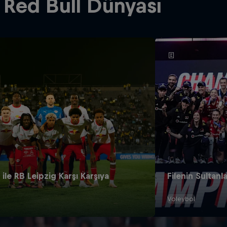
Red Bull Dünyası
ile RB Leipzig Karşı Karşıya
Filenin Sultan
Voleybol