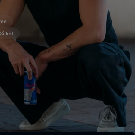
ree
Şirket