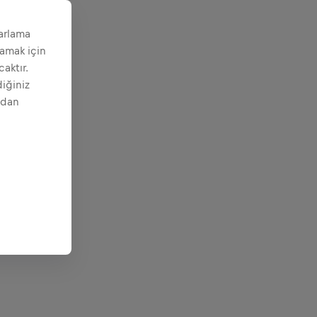
zarlama
lamak için
aktır.
diğiniz
udan