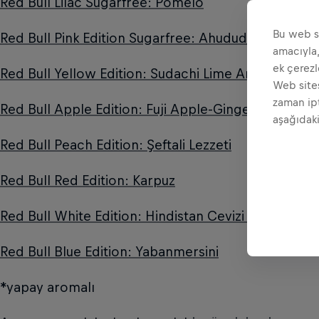
Red Bull Lilac Sugarfree: Pomelo
Bu web si
Red Bull Pink Edition Sugarfree: Ahududu
amacıyla,
ek çerezl
Red Bull Yellow Edition: Sudachi Lime Aromalı
Web sites
zaman ipt
Red Bull Apple Edition: Fuji Apple-Ginger
aşağıdaki
Red Bull Peach Edition: Şeftali Lezzeti
Red Bull Red Edition: Karpuz
Red Bull White Edition: Hindistan Cevizi ve Açai
Red Bull Blue Edition: Yabanmersini
*yapay aromalı