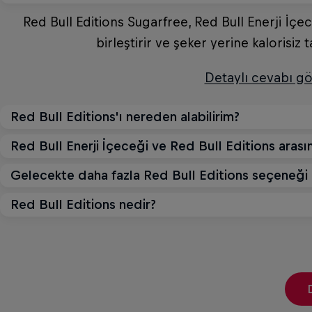
Red Bull Editions Sugarfree, Red Bull Enerji İçece
birleştirir ve şeker yerine kalorisiz t
Detaylı cevabı gö
Red Bull Editions'ı nereden alabilirim?
Red Bull Enerji İçeceği ve Red Bull Editions arasın
Red Bull Editions tıpkı Red Bull Enerji İçeceğ
restoranlardan ve e-ticaret siteleri gibi çeşit
Gelecekte daha fazla Red Bull Editions seçeneği 
Red Bull’un tüm enerji içeceği çeşitleri aynı benze
kutu tasarımı açısından farklılık gösterir. Her bi
Detaylı cevabı gö
Red Bull Editions nedir?
Gelecekte daha fazla Red Bull Editions seç
lezzetiyle öne çıka
Red Bull Editions, Red Bull Enerji İçeceği ile far
Detaylı cevabı gö
Detaylı cevabı gö
Detaylı cevabı gö