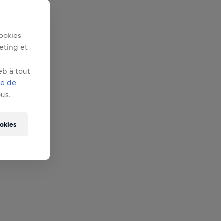
ookies
keting et
eb à tout
ue de
us.
ookies