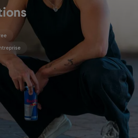
tions
ree
ntreprise