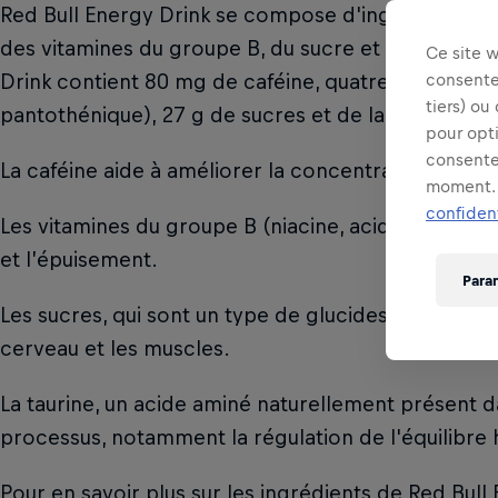
Red Bull Energy Drink se compose d'ingrédients de h
des vitamines du groupe B, du sucre et de l'eau. 
Ce site 
Drink contient 80 mg de caféine, quatre vitamines 
consentem
tiers) ou
pantothénique), 27 g de sucres et de la taurine.
pour opt
consente
La caféine aide à améliorer la concentration et à a
moment. 
confident
Les vitamines du groupe B (niacine, acide pantothén
et l’épuisement.
Para
Les sucres, qui sont un type de glucides, sont une 
cerveau et les muscles.
La taurine, un acide aminé naturellement présent d
processus, notamment la régulation de l'équilibre h
Pour en savoir plus sur les ingrédients de Red Bull 