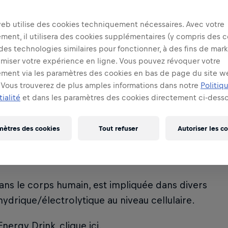
aute qualité, dont de la caféine, de la taurine,
Chaque canette de 250 ml de Red Bull Energy
web utilise des cookies techniquement nécessaires. Avec votre
essentielles du groupe B (y compris l’acide
ent, il utilisera des cookies supplémentaires (y compris des c
 des technologies similaires pour fonctionner, à des fins de mar
imiser votre expérience en ligne. Vous pouvez révoquer votre
ment via les paramètres des cookies en bas de page du site w
ugmenter la vigilance.
Vous trouverez de plus amples informations dans notre
Politiq
ialité
et dans les paramètres des cookies directement ci-desso
ique, B6, B12) contribuent à réduire la fatigue
mètres des cookies
Tout refuser
Autoriser les c
source d’énergie pour le corps, y compris le
ans le corps humain, est impliquée dans divers
ydrique/électrolytique au niveau cellulaire.
Energy Drink,
clique ici
.