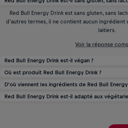
Red Bull Energy Drink est-il sans gluten, sans lact
Red Bull Energy Drink est sans gluten, sans lacto
d'autres termes, il ne contient aucun ingrédient
laitiers.
Voir la réponse com
Red Bull Energy Drink est-il végan ?
Où est produit Red Bull Energy Drink ?
Les boissons Red Bull Energy Drink, Red Bull Sugar
Editions ne contiennent aucun produit ni aucun
D'où viennent les ingrédients de Red Bull Energy 
Les principaux sites de production de Red Bull po
Autriche, en Suisse et aux 
Voir la réponse com
Red Bull Energy Drink est-il adapté aux végétarie
L'eau est prélevée localement sur le site de produ
végétales. Des ingrédients tels que la taurine, 
Voir la réponse com
Oui, Red Bull Energy Drink est adapté aux végéta
produits synthétiquement, ce qui garantit une
ingrédients sans aucune orig