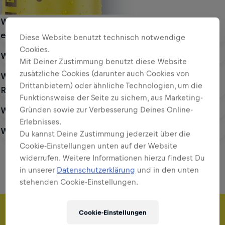
Welche verschiedenen Geschmacksrichtungen gibt
es von Red Bull?
Diese Website benutzt technisch notwendige
Cookies.
Wo kann ich Red Bull Editions kaufen?
Mit Deiner Zustimmung benutzt diese Website
zusätzliche Cookies (darunter auch Cookies von
Was ist der Unterschied zwischen dem Original
Drittanbietern) oder ähnliche Technologien, um die
Red Bull Energy Drink und den Red Bull Editions?
Funktionsweise der Seite zu sichern, aus Marketing-
Wird es in Zukunft weitere Red Bull Editions geben?
Gründen sowie zur Verbesserung Deines Online-
Erlebnisses.
Was sind Red Bull Editions?
Du kannst Deine Zustimmung jederzeit über die
Cookie-Einstellungen unten auf der Website
widerrufen. Weitere Informationen hierzu findest Du
in unserer
Datenschutzerklärung
und in den unten
stehenden Cookie-Einstellungen.
FLÜÜÜGEL FÜR JEDEN GESCHMACK
FLÜÜÜGEL FÜR JEDEN GESCHMACK
FLÜÜÜGEL FÜR JEDEN GESCHMACK
FLÜÜÜGEL FÜR JEDEN GESCHMACK
FLÜÜÜGEL FÜR JEDEN GESCHMACK
FLÜÜÜGEL FÜR JEDEN GESCHMACK
FLÜÜÜGEL FÜR JEDEN GESCHMACK
FLÜÜÜGEL FÜR JEDEN GESCHMACK
FLÜÜÜGEL FÜR JEDEN GESCHMACK
FLÜÜÜGEL FÜR JEDEN GESCHMACK
FLÜÜÜGEL FÜR JEDEN GESCHMACK
FLÜÜÜGEL FÜR JEDEN GESCHMACK
FLÜÜÜGEL FÜR JEDEN GESCHMACK
FLÜÜÜGEL FÜR JEDEN GESCHMACK
FLÜÜÜGEL FÜR JEDEN GESCHMACK
FLÜÜÜGEL FÜR JEDEN GESCHMACK
The Sea Blue Edition
The Sea Blue Edition
The Summer Edition
The Summer Edition
The Apricot Edition
The Apricot Edition
The Green Edition
The Green Edition
The Peach Edition
The White Edition
The Peach Edition
The White Edition
The Blue Edition
The Blue Edition
The Ice Edition
The Ice Edition
Cookie-Einstellungen