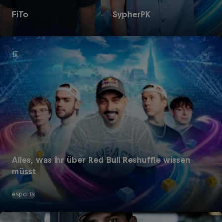
FiTo
SypherPK
Alles, was ihr über Red Bull Reshuffle wissen
müsst
esports