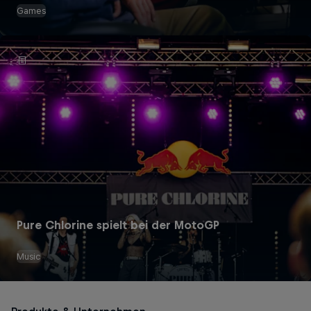
Games
Red Bull Energy Drinks
Pure Chlorine spielt bei der MotoGP
Music
Red Bull Energy Drink